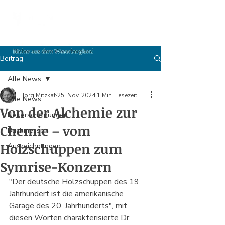
Beitrag
Alle News
Jörg Mitzkat
25. Nov. 2024
1 Min. Lesezeit
Alle News
Von der Alchemie zur
Neuerscheinungen
Chemie – vom
Buchmessen
Holzschuppen zum
Auszeichnungen
Symrise-Konzern
"Der deutsche Holzschuppen des 19. 
Jahrhundert ist die amerikanische 
Garage des 20. Jahrhunderts", mit 
diesen Worten charakterisierte Dr. 