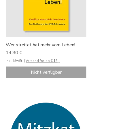
Wer streitet hat mehr vom Leben!
Preis
14,80 €
inkl. MwSt.
|
Versand frei ab € 15,-
Nicht verfügbar