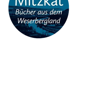
Verlag Jörg Mitzkat
Allersheimer Str. 45
37603 Holzminden
Tel.:
+49 (0)5531 2426
Mail:
info@mitzkat.de
Öffnungszeiten vom
Buch-Shop vor Ort: