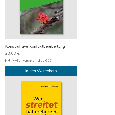
Konstruktive Konfliktbearbeitung
Preis
28,00 €
inkl. MwSt.
|
Versand frei ab € 15,-
In den Warenkorb