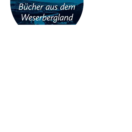
Verlag Jörg Mitzkat
Allersheimer Str. 45
37603 Holzminden
Tel.:
+49 (0)5531 2426
Mail:
info@mitzkat.de
Öffnungszeiten vom
Buch-Shop vor Ort: