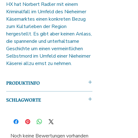
HX hat Norbert Radler mit einem
Kriminalfall im Umfeld des Nieheimer
Käsemarktes einen konkreten Bezug
zum Kulturleben der Region
hergestellt. Es gibt aber keinen Anlass,
die spannende und unterhaltsame
Geschichte um einen vermeintlichen
Selbstmord im Umfeld einer Nieheimer
Käserei allzu ernst zu nehmen.
PRODUKTINFO
ISBN13:
978-3-95954-063-6
SCHLAGWORTE
Autor(en):
Norbert Radler
Seitenanzahl:
ca. 368
Krimi; SOKO HX; Nieheimer Käsemarkt
Format (H x B):
19,0 x 13,0 cm
Gewicht:
466 g
Produktform:
Softcover
Sprache:
Deutsch
Noch keine Bewertungen vorhanden