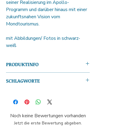
seiner Realisierung im Apollo-
Programm und darüber hinaus mit einer
zukunftsnahen Vision vom
Mondtourismus.
mit Abbildungen/ Fotos in schwarz-
weiß
PRODUKTINFO
ISBN13:
978-3-95954-004-9
SCHLAGWORTE
Autor(en):
Rolf Schönlau
Seitenanzahl:
ca. 156
Der Mythos von Selene und Endymion;
Format (H x B):
11,0 x 16,0 cm
Wikitravel: Mondreiseführer;
Gewicht:
145 g
Mondtourismus; Jule Vernes Reise um den
Produktform:
Softcover
Mond; Mondreisen
Sprache:
Deutsch
Noch keine Bewertungen vorhanden
Veröffentlichung:
21.09.2015
Jetzt die erste Bewertung abgeben.
Leseprobe:
ansehen