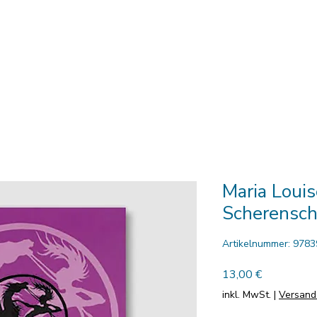
h-Shop
News
Gestaltung & Design
Der Verla
Maria Loui
Scherensch
Artikelnummer: 978
Preis
13,00 €
inkl. MwSt.
|
Versand 