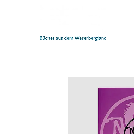
Start
Buc