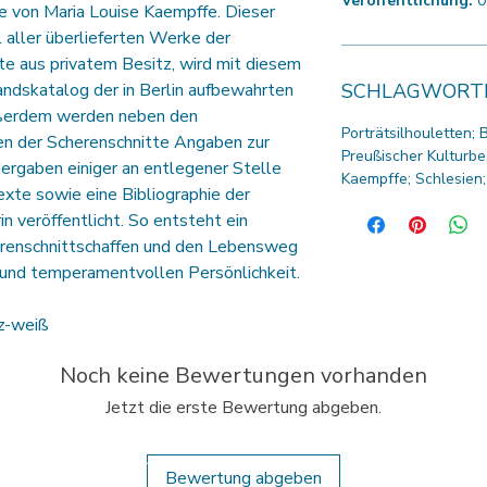
Veröffentlichung:
0
te von Maria Louise Kaempffe. Dieser
aller überlieferten Werke der
te aus privatem Besitz, wird mit diesem
andskatalog der in Berlin aufbewahrten
SCHLAGWORT
ußerdem werden neben den
Porträtsilhouletten; 
n der Scherenschnitte Angaben zur
Preußischer Kulturbe
dergaben einiger an entlegener Stelle
Kaempffe; Schlesien;
exte sowie eine Bibliographie der
 veröffentlicht. So entsteht ein
renschnittschaffen und den Lebensweg
n und temperamentvollen Persönlichkeit.
z-weiß
Noch keine Bewertungen vorhanden
Jetzt die erste Bewertung abgeben.
Verlag Jörg Mitzkat
Öffnungszeiten vom
Allersheimer Str. 45
Buch-Shop vor Ort:
Bewertung abgeben