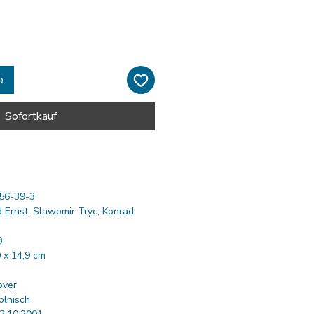
b
Sofortkauf
56-39-3
 Ernst, Slawomir Tryc, Konrad
0
 x 14,9 cm
over
olnisch