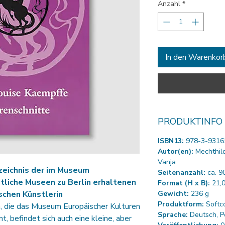
Anzahl
*
In den Warenkor
PRODUKTINFO
ISBN13:
978-3-9316
Autor(en):
Mechthild
Vanja
zeichnis der im Museum
Seitenanzahl:
ca. 9
atliche Museen zu Berlin erhaltenen
Format (H x B):
21,0
schen Künstlerin
Gewicht:
236 g
Produktform:
Softc
, die das Museum Europäischer Kulturen
Sprache:
Deutsch, P
t, befindet sich auch eine kleine, aber