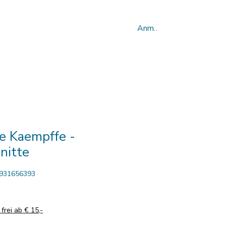
g
Kontakt
Mehr
Anmelden
se Kaempffe -
nitte
3931656393
frei ab € 15,-