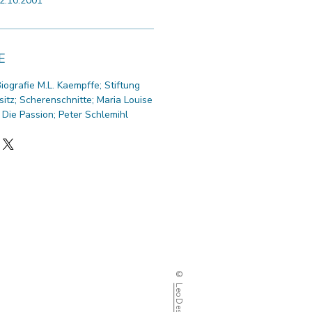
2.10.2001
E
Biografie M.L. Kaempffe; Stiftung
sitz; Scherenschnitte; Maria Louise
 Die Passion; Peter Schlemihl
Detailsuche
©
Kundenkonto