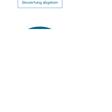
Bewertung abgeben
Verlag Jörg Mitzkat
Allersheimer Str. 45