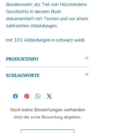
Bundeswehr, als Teil von Holzmindens
Geschichte in diesem Buch
dokumentiert mit Texten und vor allem
zahlreichen Abbildungen.
mit 101 Abbildungen in schwarz-weiß
PRODUKTINFO
ISBN13:
978-3-931656-42-3
SCHLAGWORTE
Autor(en):
Matthias Seeliger
Seitenanzahl:
96
die Geschichte der Soldaten; Chronik;
Format (H x B):
21,0 x 21,0 cm
Streitkräfte; Holzmindener Kaserne;
Gewicht:
341 g
Garnison
Produktform:
Softcover
Sprache:
Deutsch
Noch keine Bewertungen vorhanden
Veröffentlichung:
2001
Jetzt die erste Bewertung abgeben.