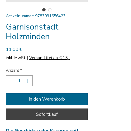
Artikelnummer: 9783931656423
Garnisonstadt
Holzminden
Preis
11,00 €
inkl. MwSt.
|
Versand frei ab € 15,-
Anzahl
*
In den Warenkorb
Sofortkauf
Die Geschichte der Kaserne seit