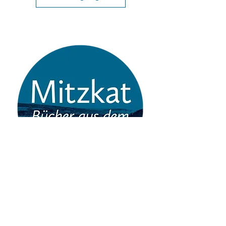
Verlag Jörg Mitzkat
Allersheimer Str. 45