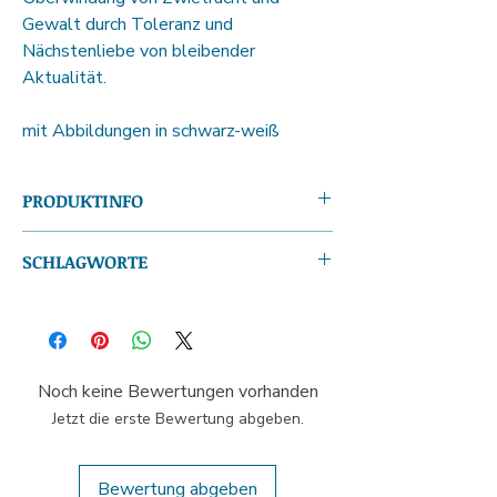
Gewalt durch Toleranz und
Nächstenliebe von bleibender
Aktualität.
mit Abbildungen in schwarz-weiß
PRODUKTINFO
ISBN13:
978-3-95954-029-2
SCHLAGWORTE
Autor(en):
Friedrich Wilhelm Weber, Karl
Cohnen
Illustrationen von Karl Cohnen; Vers-Epos;
Seitenanzahl:
ca. 306
Dreizehnlinden
Format (H x B):
21,0 x 16,0 cm
Gewicht:
515 g
Produktform:
Softcover
Noch keine Bewertungen vorhanden
Sprache:
Deutsch
Jetzt die erste Bewertung abgeben.
Veröffentlichung:
13.03.2019
Leseprobe:
ansehen
Bewertung abgeben