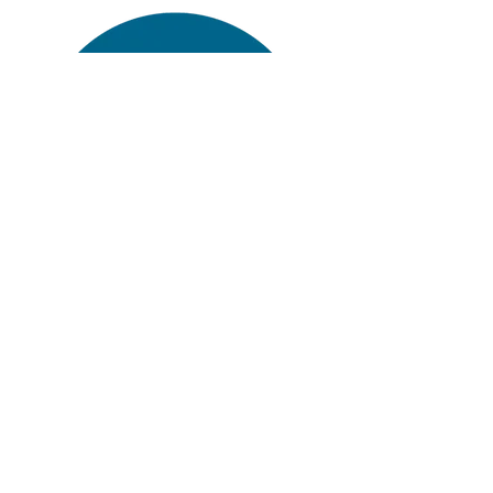
Verlag Jörg Mitzkat
Allersheimer Str. 45
37603 Holzminden
Tel.:
+49 (0)5531 2426
Mail:
info@mitzkat.de