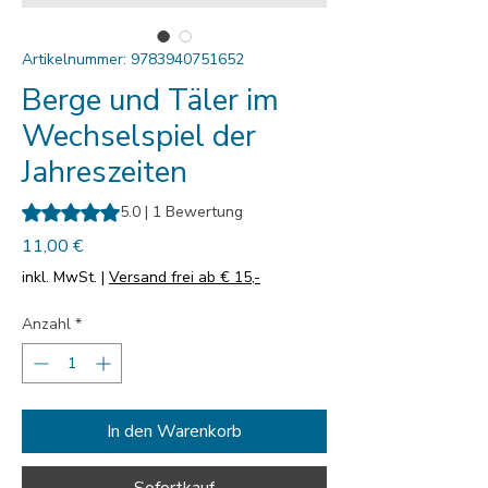
Artikelnummer: 9783940751652
Berge und Täler im
Wechselspiel der
Jahreszeiten
Das Rating beträgt 5.0 von fünf Sternen, basierend auf 1 Be
5.0 | 1 Bewertung
Preis
11,00 €
inkl. MwSt.
|
Versand frei ab € 15,-
Anzahl
*
In den Warenkorb