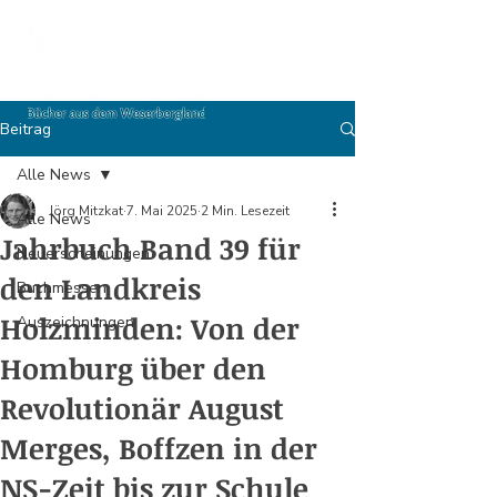
Beitrag
Alle News
Jörg Mitzkat
7. Mai 2025
2 Min. Lesezeit
Alle News
Jahrbuch Band 39 für
Neuerscheinungen
den Landkreis
Buchmessen
Holzminden: Von der
Auszeichnungen
Homburg über den
Revolutionär August
Merges, Boffzen in der
NS-Zeit bis zur Schule